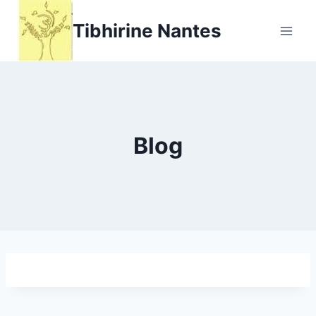
Aller
Tibhirine Nantes
au
contenu
Blog