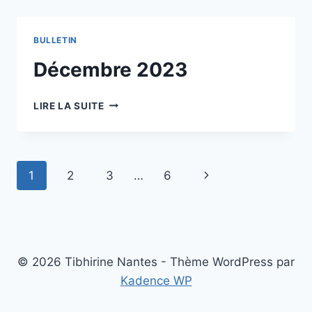
BULLETIN
Décembre 2023
DÉCEMBRE
LIRE LA SUITE
2023
Navigation
Page
1
2
3
…
6
de
suivante
page
© 2026 Tibhirine Nantes - Thème WordPress par
Kadence WP