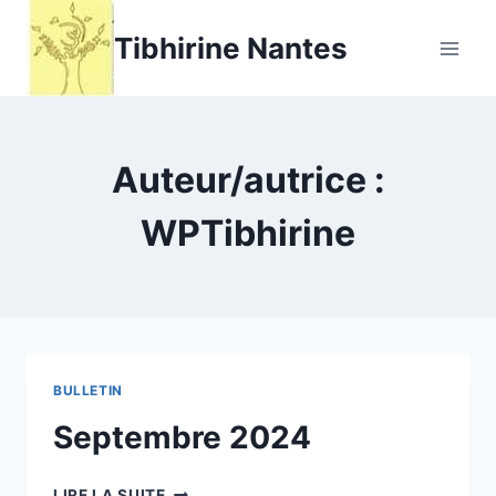
Aller
Tibhirine Nantes
au
contenu
Auteur/autrice :
WPTibhirine
BULLETIN
Septembre 2024
SEPTEMBRE
LIRE LA SUITE