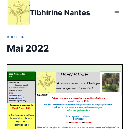
Aller
Tibhirine Nantes
au
contenu
BULLETIN
Mai 2022