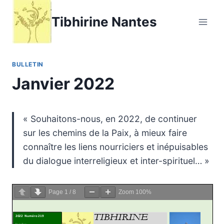
Aller
Tibhirine Nantes
au
contenu
BULLETIN
Janvier 2022
« Souhaitons-nous, en 2022, de continuer
sur les chemins de la Paix, à mieux faire
connaître les liens nourriciers et inépuisables
du dialogue interreligieux et inter-spirituel… »
Page
1
/
8
Zoom
100%