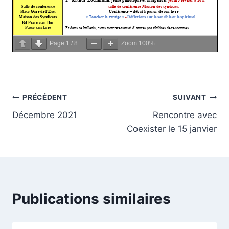
Page
1
/
8
Zoom
100%
Navigation
PRÉCÉDENT
SUIVANT
Décembre 2021
Rencontre avec
de
Coexister le 15 janvier
l’article
Publications similaires