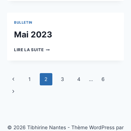
BULLETIN
Mai 2023
MAI
LIRE LA SUITE
2023
Navigation
Page
1
2
3
4
…
6
de
précédente
Page
page
suivante
© 2026 Tibhirine Nantes - Thème WordPress par